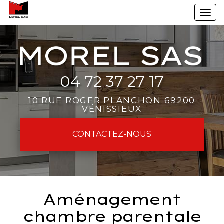
Aller
To
au
na
contenu
principal
04 72 37 27 17
10 RUE ROGER PLANCHON 69200
VÉNISSIEUX
CONTACTEZ-
NOUS
Aménagement
chambre parentale