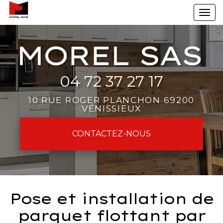
Aller
To
au
na
contenu
principal
04 72 37 27 17
10 RUE ROGER PLANCHON 69200
VÉNISSIEUX
CONTACTEZ-
NOUS
Pose et installation de
parquet flottant par