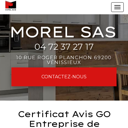
Aller
To
au
na
contenu
principal
04 72 37 27 17
10 RUE ROGER PLANCHON 69200
VÉNISSIEUX
CONTACTEZ-
NOUS
Certificat Avis GO
Entreprise de