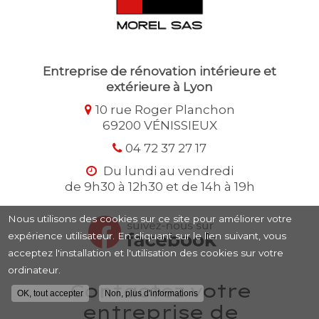
Entreprise de rénovation intérieure et
extérieure à Lyon
10 rue Roger Planchon
69200 VÉNISSIEUX
04 72 37 27 17
Du lundi au vendredi
de 9h30 à 12h30 et de 14h à 19h
Nous utilisons des cookies sur ce site pour améliorer votre
expérience utilisateur. En cliquant sur le lien suivant, vous
acceptez l'installation et l'utilisation des cookies sur votre
ordinateur.
Contactez votre
OK, tout accepter
Non, plus d'informations
entreprise de