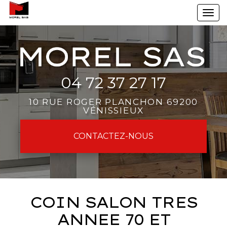
Aller
To
au
na
contenu
principal
04 72 37 27 17
10 RUE ROGER PLANCHON 69200
VÉNISSIEUX
CONTACTEZ-
NOUS
COIN SALON TRES
ANNEE 70 ET