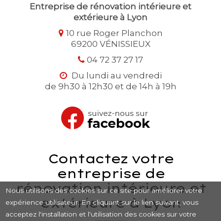
Entreprise de rénovation intérieure et
extérieure à Lyon
10 rue Roger Planchon
69200 VÉNISSIEUX
04 72 37 27 17
Du lundi au vendredi
de 9h30 à 12h30 et de 14h à 19h
Contactez votre
entreprise de
rénovation intérieure et
Nous utilisons des cookies sur ce site pour améliorer votre
extérieure à Lyon
expérience utilisateur. En cliquant sur le lien suivant, vous
acceptez l'installation et l'utilisation des cookies sur votre