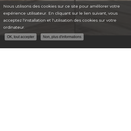
Nous utilisons des cookies sur ce site pour améliorer votre
expérience utilisateur. En cliquant sur le lien suivant, vous
acceptez l'installation et l'utilisation des cookies sur votre
ordinateur.
OK, tout accepter
Non, plus d'informations
9.3
/10
65 avis
Voir le certificat
PROFESSIONNELS CERTIFIÉS
MEMBRE DU RÉSEAU