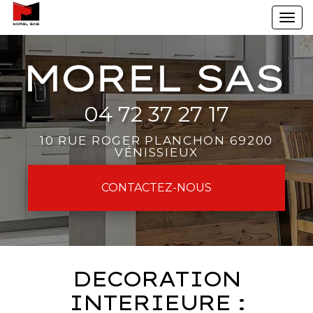
Aller
To
au
na
contenu
principal
04 72 37 27 17
10 RUE ROGER PLANCHON 69200
VÉNISSIEUX
CONTACTEZ-
NOUS
DECORATION
INTERIEURE :