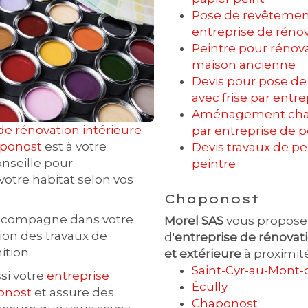
Pose de revêtement
entreprise de réno
Peintre pour rénov
maison ancienne
Devis pour pose de
avec frise par entr
Aménagement cha
de rénovation intérieure
par entreprise de p
aponost
est à votre
Devis travaux de pe
nseille pour
peintre
 votre habitat selon vos
Chaponost
ccompagne dans votre
Morel SAS
vous propose 
ion des travaux de
d'
entreprise de rénovati
nition.
et extérieure
à proximité
Saint-Cyr-au-Mont-
ssi votre
entreprise
Écully
onost
et assure des
Chaponost