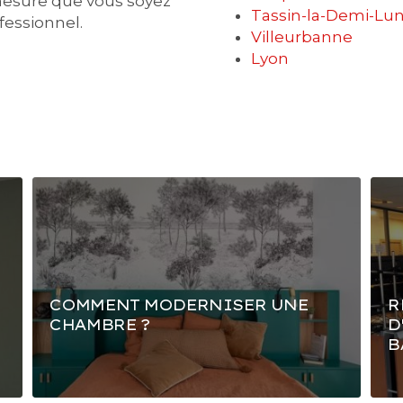
mesure que vous soyez
Tassin-la-Demi-Lu
ofessionnel.
Villeurbanne
Lyon
COMMENT MODERNISER UNE
R
CHAMBRE ?
D
B