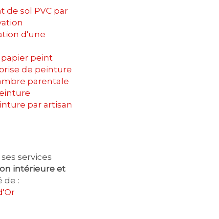
 de sol PVC par
vation
ation d'une
 papier peint
eprise de peinture
mbre parentale
einture
inture par artisan
ses services
on intérieure et
 de :
d'Or