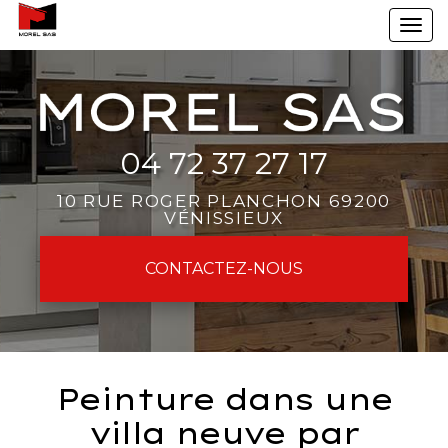
Aller
To
au
na
contenu
principal
04 72 37 27 17
10 RUE ROGER PLANCHON 69200
VÉNISSIEUX
CONTACTEZ-
NOUS
Peinture dans une
villa neuve par