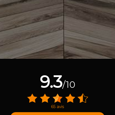
9.3
/10
65 avis