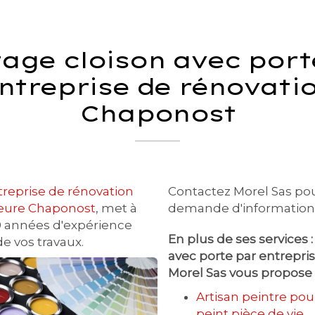
age cloison avec port
ntreprise de rénovati
Chaponost
treprise de rénovation
Contactez Morel Sas po
rieure Chaponost
, met à
demande d'information
50 années d'expérience
En plus de ses services 
de vos travaux.
avec porte par entrepri
Morel Sas vous propose 
Artisan peintre pou
peint pièce de vie