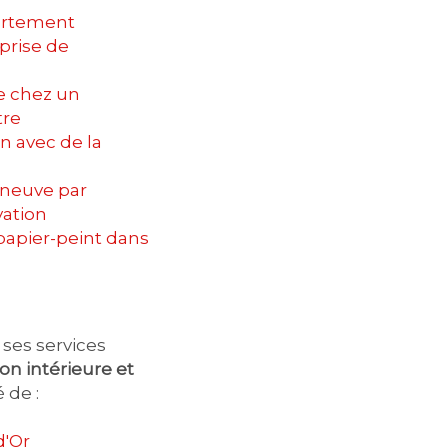
artement
prise de
e chez un
tre
 avec de la
 neuve par
vation
papier-peint dans
ses services
on intérieure et
 de :
d'Or