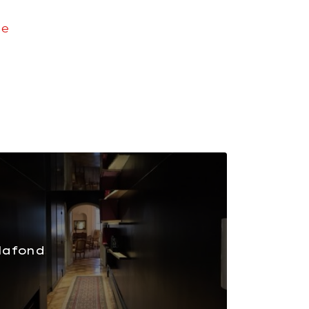
ne
lafond