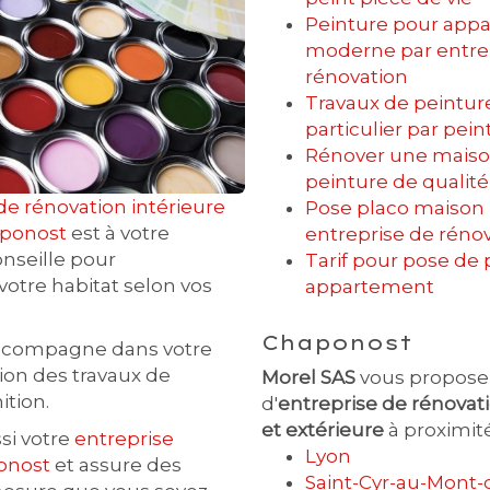
Peinture pour app
moderne par entre
rénovation
Travaux de peintur
particulier par pein
Rénover une maison
peinture de qualité
de rénovation intérieure
Pose placo maison
aponost
est à votre
entreprise de réno
nseille pour
Tarif pour pose de 
 votre habitat selon vos
appartement
Chaponost
ccompagne dans votre
ion des travaux de
Morel SAS
vous propose 
nition.
d'
entreprise de rénovati
et extérieure
à proximité
ssi votre
entreprise
Lyon
onost
et assure des
Saint-Cyr-au-Mont-