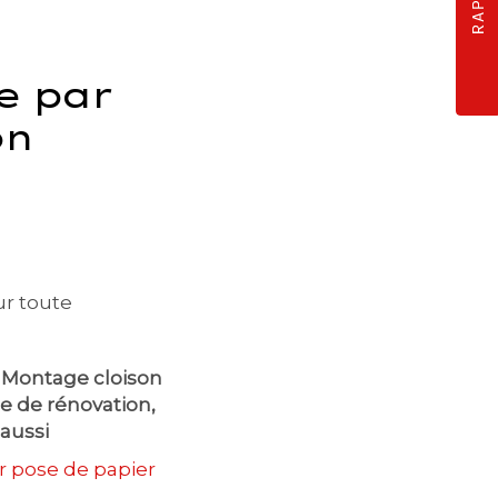
e par
on
ur toute
:
Montage cloison
se de rénovation
,
aussi
r pose de papier