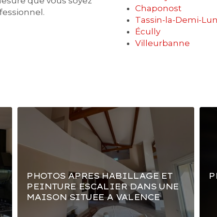
mesure que vous soyez
Chaponost
ofessionnel.
Tassin-la-Demi-Lu
Écully
Villeurbanne
PHOTOS APRES HABILLAGE ET
P
PEINTURE ESCALIER DANS UNE
MAISON SITUEE A VALENCE