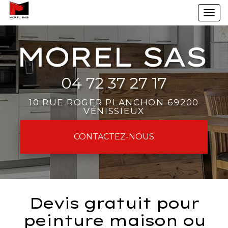
Aller
To
au
na
contenu
principal
04 72 37 27 17
10 RUE ROGER PLANCHON 69200
VÉNISSIEUX
CONTACTEZ-
NOUS
Devis gratuit pour
peinture maison ou