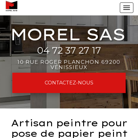
Aller
To
au
na
contenu
principal
04 72 37 27 17
10 RUE ROGER PLANCHON 69200
VÉNISSIEUX
CONTACTEZ-
NOUS
Artisan peintre pour
pose de papier peint