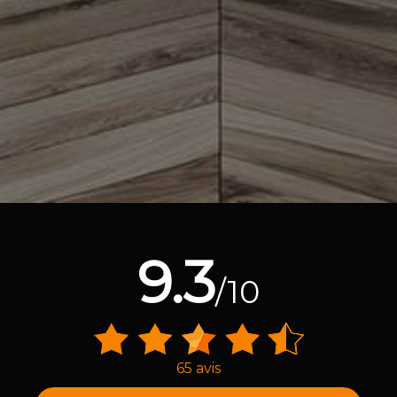
9.3
/10
65 avis