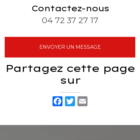
SAUMON
déco en
Contactez-nous
cuisine : 15
04 72 37 27 17
images
pour
succomber
à cette
tendance !
ENVOYER UN MESSAGE
Partagez cette page
sur
Facebook
Twitter
Email